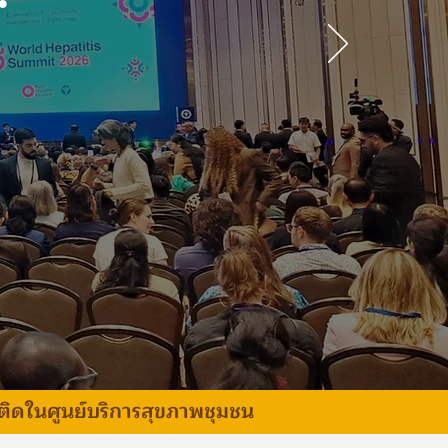
พติดในศูนย์บริการสุขภาพชุมชน