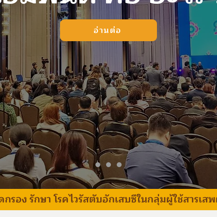
อ่านต่อ
ัดกรอง รักษา โรคไวรัสตับอักเสบซีในกลุ่มผู้ใช้สารเส