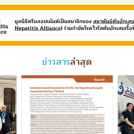
มูลนิธิดรีมลอปเม้นท์เป็นสมาชิกของ
สมาพันธ์ตับอักเ
Hepatitis Alliance)
ร่วมกำจัดโรคไวรัสตับอักเสบเรื้อ
ข่าวสาร
ล่าสุด