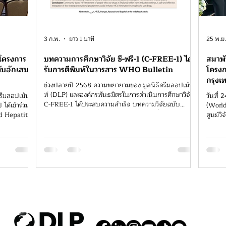
3 ก.พ.
ยาว 1 นาที
25 พ.ย
โครงการ
บทความการศึกษาวิจัย ซี-ฟรี-1 (C-FREE-1) ได้
สมาพั
ตับอักเสบ
รับการตีพิมพ์ในวารสาร WHO Bulletin
โครงก
กรุง
ช่วงปลายปี 2568 ความพยายามของ มูลนิธิดรีมลอปเม้น
ท์ (DLP) และองค์กรพันธมิตรในการดำเนินการศึกษาวิจัย
รีมลอปเม้นท์
วันที่
C-FREE-1 ได้ประสบความสำเร็จ บทความวิจัยฉบับ
 ได้เข้าร่วม
(World He
สมบูรณ์ ได้รับการตีพิมพ์ในวารสารวิชาการที่ได้รับความ
d Hepatitis
ศูนย์วิ
ยอมรับสูงอย่าง Bulletin of the World Health
ิด
ลาดพร้าว กรุง
Organization (WHO) บทความนี้เผยแพร่ข้อมูลไปทั่ว
, right
การเยี่
โลกเกี่ยวกับรายละเอียดการออกแบบ ผลลัพธ์ และผลกระ
Hepati
ทบของแบบจำลอง C-FREE ในการดูแลชุมชนสำหรับ
อักเสบโลก
กรุงเท
กลุ่มประชากรที่มีความเสี่ยงสูง: มีผู้เข้าร่วมวิจัย 2,871 คน
มระดับโลก
อักเสบ
จาก 50 จังหวัดทั่วประเทศไทย เข้าร่วมการศึกษา
าธารณสุขจาก
องค์กรพ
ื่อเร่งความ
บทบาทก
โรคไว