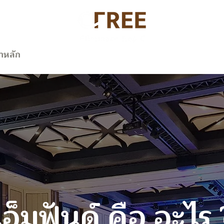
้าหลัก
ซีฟรี คืออะไร?
ข่าวสาร
เอ็มฟันด์
คือ อะไร 