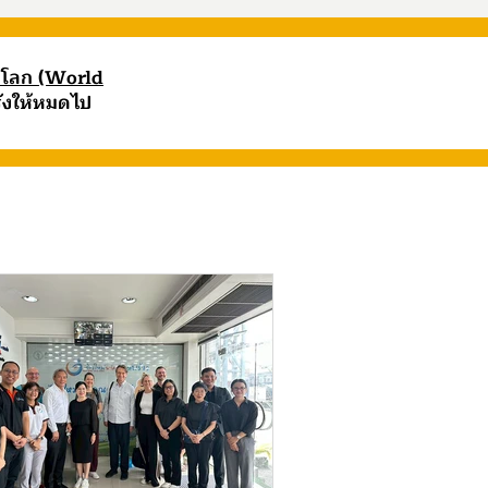
สบโลก (World
รังให้หมดไป